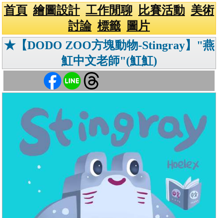
首頁
繪圖設計
工作閒聊
比賽活動
美術
討論
標籤
圖片
★【DODO ZOO方塊動物-Stingray】"燕
魟中文老師"(魟魟)