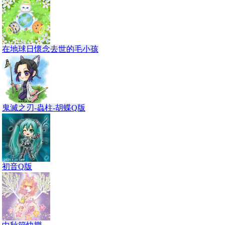
在地球日懷念去世的毛小孩
鬼滅之刃-蟲柱-胡蝶Q版
初音Q版