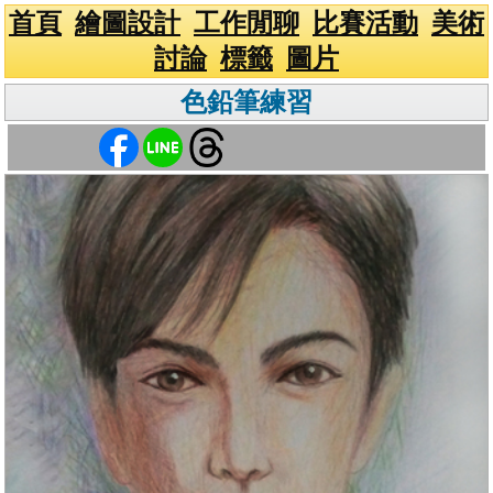
首頁
繪圖設計
工作閒聊
比賽活動
美術
討論
標籤
圖片
色鉛筆練習