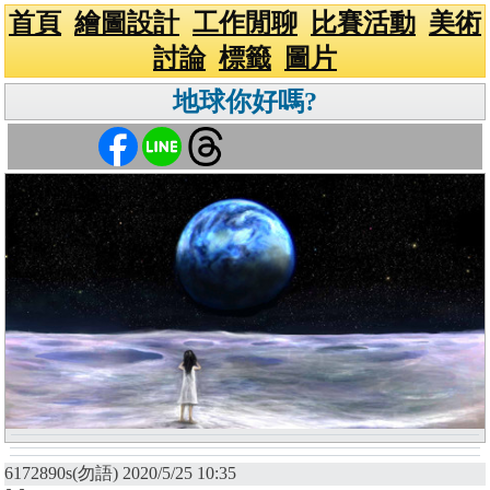
首頁
繪圖設計
工作閒聊
比賽活動
美術
討論
標籤
圖片
地球你好嗎?
6172890s(勿語) 2020/5/25 10:35