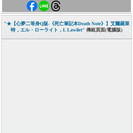
"★【心夢二等身Q版-《死亡筆記本Death Note》】艾爾羅萊
特，エル・ローライト，L Lawliet"
傳統頁面(電腦版)