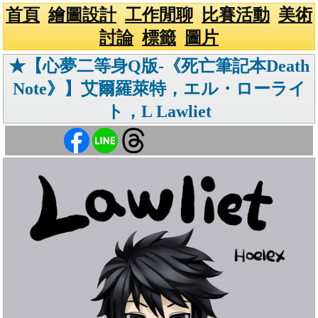
首頁
繪圖設計
工作閒聊
比賽活動
美術
討論
標籤
圖片
★【心夢二等身Q版-《死亡筆記本Death
Note》】艾爾羅萊特，エル・ローライ
ト，L Lawliet