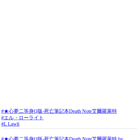
#★心夢二等身Q版-死亡筆記本Death Note艾爾羅萊特
#エル・ローライト
#L Lawli
#★心夢二等身Q版-死亡筆記本Death Note艾爾羅萊特 by