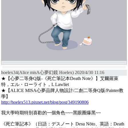
hoelex34(Alice misA心夢幻鏡 Hoelex) 2020/4/30 11:16
★【心夢二等身Q版-《死亡筆記本Death Note》】艾爾羅萊
特，エル・ローライト，L Lawliet
★【ALICE MISA心夢品牌人物設計/二創二等身Q版/Painter教
學】
http://hoelex513.pixnet.net/blog/post/349190806
我大學時期特別喜歡的一個角色~~~黑眼圈爆黑~~
《死亡筆記本》（日語：デスノート Desu Nōto、英語：Death