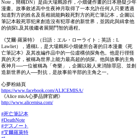
Note，簡稱DN）是由大場鶇原作，小畑健作畫的日本懸疑少年
漫畫。故事敘述高中生夜神月取得了一本允許任何人只要透過
知道對方的姓名及長相就能夠殺死對方的死亡筆記本，企圖以
筆記本殺死罪犯來創造沒有犯罪者的新世界，並因此與緝拿他
的偵探L及其後繼者展開鬥智的過程。
《艾爾·羅萊特》（日語：エル・ローライト；英語：L
Lawliet），通稱L，是大場鶇和小畑健所合著的日本漫畫《死
亡筆記本》及其改編作品中的一位虛構偵探角色。他是行徑怪
異的天才，被稱為世界上能力最高超的偵探。他與故事的主角
夜神月──一位被稱為「奇樂」，企圖以殺人來消除罪惡、並創
造新世界的人──對抗，是故事前半部的主角之一。
心夢粉絲頁
https://www.facebook.com/ALICEMISA/
《Alice misA心夢品牌官網》
http://www.alicemisa.com/
#死亡筆記本
#DeathNote
#デスノート
#艾爾羅萊特