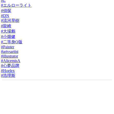
#L
#エルローライト
#偵探
#DN
#流河旱樹
#龍崎
#大場鶇
#小畑健
#二等身Q版
#Painter
#artvsartist
#illustrator
#AlicemisA
#心夢品牌
#Hoelex
#浩理斯