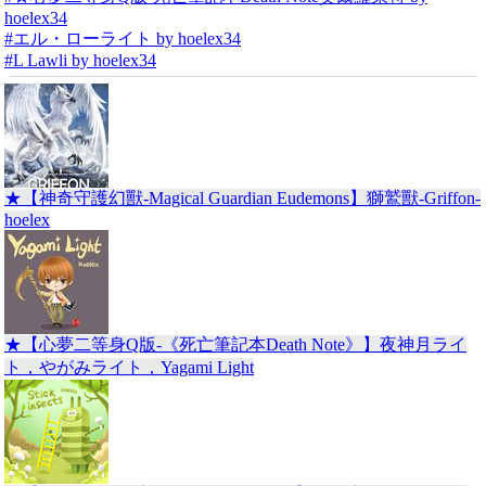
hoelex34
#エル・ローライト by hoelex34
#L Lawli by hoelex34
★【神奇守護幻獸-Magical Guardian Eudemons】獅鷲獸-Griffon-
hoelex
★【心夢二等身Q版-《死亡筆記本Death Note》】夜神月ライ
ト，やがみライト，Yagami Light