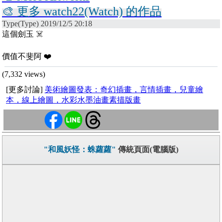
🎨 更多 watch22(Watch) 的作品
Type(Type) 2019/12/5 20:18
這個劍玉 ☠️
價值不斐阿 ❤️
(7,332 views)
[更多討論]
美術繪圖發表：奇幻插畫，言情插畫，兒童繪
本，線上繪圖，水彩水墨油畫素描版畫
"和風妖怪：蛛蘿蘿"
傳統頁面(電腦版)