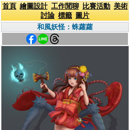
首頁
繪圖設計
工作閒聊
比賽活動
美術
討論
標籤
圖片
和風妖怪：蛛蘿蘿