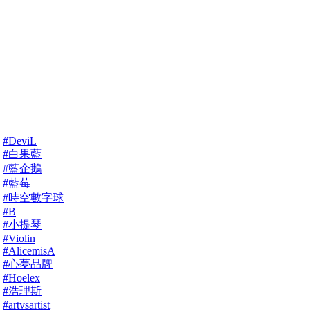
#DeviL
#白果藍
#藍企鵝
#藍莓
#時空數字球
#B
#小提琴
#Violin
#AlicemisA
#心夢品牌
#Hoelex
#浩理斯
#artvsartist