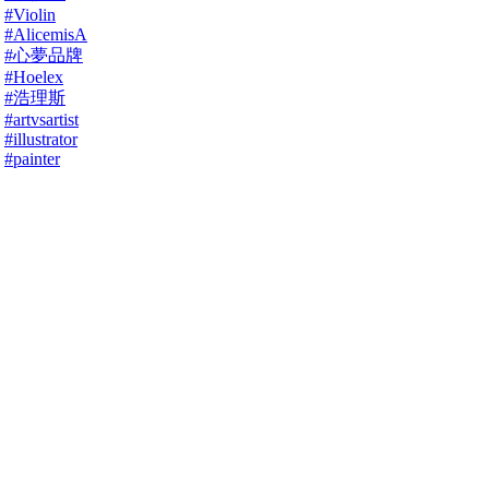
#Violin
#AlicemisA
#心夢品牌
#Hoelex
#浩理斯
#artvsartist
#illustrator
#painter