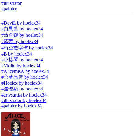
#illustrator
#painter
#DeviL by hoelex34
#白果藍 by hoelex34
#藍企鵝 by hoelex34
#藍莓 by hoelex34
#時空數字球 by hoelex34
#B by hoelex34
#小提琴 by hoelex34
#Violin by hoelex34
#AlicemisA by hoelex34
#心夢品牌 by hoelex34
#Hoelex by hoelex34
#浩理斯 by hoelex34
#artvsartist by hoelex34
#illustrator by hoelex34
#painter by hoelex34