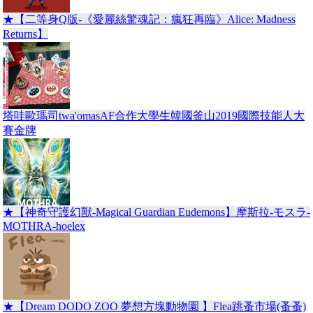
★【二等身Q版-《愛麗絲驚魂記：瘋狂再臨》Alice: Madness
Returns】
塔哇歐瑪司twa'omasAF合作大學生韓國釜山2019國際技能人大
賽金牌
★【神奇守護幻獸-Magical Guardian Eudemons】摩斯拉-モスラ-
MOTHRA-hoelex
★【Dream DODO ZOO 夢想方塊動物園 】Flea跳蚤市場(蚤蚤)