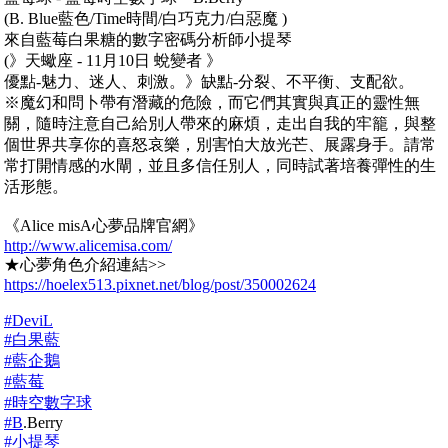
(B. Blue藍色/Time時間/白巧克力/白惡魔 )
來自藍莓白果糖的數字密碼分析師小提琴
(》天蠍座 - 11月10日 蛻變者 》
優點-魅力、迷人、刺激。》缺點-分裂、不平衡、支配欲。
※魔幻和問卜帶有潛藏的危險，而它們其實與真正的靈性無
關，隨時注意自己給別人帶來的麻煩，走出自我的牢籠，與整
個世界共享你的喜怒哀樂，別害怕大放光芒、展露身手。請常
常打開情感的水閘，並且多信任別人，同時試著培養彈性的生
活形態。
《Alice misA心夢品牌官網》
http://www.alicemisa.com/
★心夢角色介紹連結>>
https://hoelex513.pixnet.net/blog/post/350002624
#DeviL
#白果藍
#藍企鵝
#藍莓
#時空數字球
#B
.Berry
#小提琴