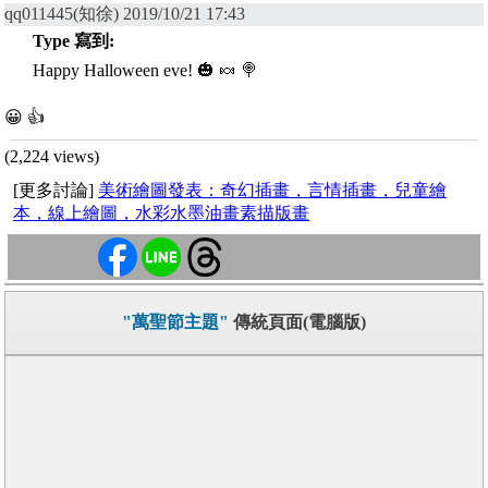
qq011445(知徐) 2019/10/21 17:43
Type 寫到:
Happy Halloween eve! 🎃 🍬 🍭
😀 👍
(2,224 views)
[更多討論]
美術繪圖發表：奇幻插畫，言情插畫，兒童繪
本，線上繪圖，水彩水墨油畫素描版畫
"萬聖節主題"
傳統頁面(電腦版)