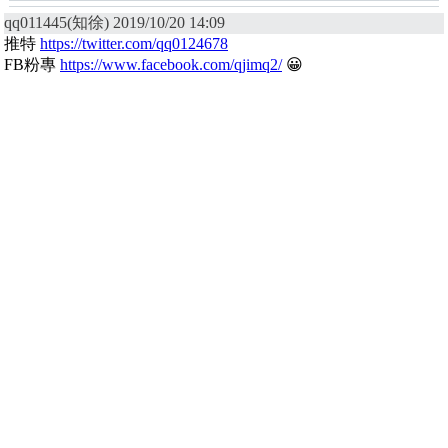
qq011445(知徐) 2019/10/20 14:09
推特
https://twitter.com/qq0124678
FB粉專
https://www.facebook.com/qjimq2/
😀