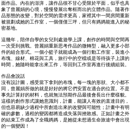
面作品。內在的澎湃，讓作品很不甘心受限於平面，似乎也具
象了曾麗娟的心境，慢慢發展出奪框而出的立體作品。隨著作
品形態的改變，對於空間的需求更高，家裡其中一間房間重新
被規劃成她的工作室，一個僅僅三坪，但只有媽媽能進入的秘
密基地。
這幾年，陪伴自學的女兒到處遊學上課，創作的時間與空間再
一次受到挑戰。曾麗娟重新思考作品的微轉型，融入更多小部
件的組合形式。一個小籃子就能成為一個行動工作室，裝進小
布塊、線材、棉花與工具，旅行中的空檔或是等待孩子上課的
時間，她隨時能拿出來工作，等回到工作室再進行後續組裝。
作品會說話
沒有設計圖，感受當下拿到的布塊，每一塊的形狀、大小都不
同，曾麗娟所做的就是好好的將它們安置在適合的位置。不是
事先計算好的材料，也就無法預期作品最後會長出什麼樣貌。
這樣的創作形式讓她意識到，計畫，能讓人有效的直達目的，
但也容易缺少過程中所創造出來的改變與可能性；計畫中有明
確的參數，過程的變因都將造成失落與挫敗感。正如計畫之外
的結束工作成為了全職媽媽，是她從未想過生命旅途中會出現
的一個變因！