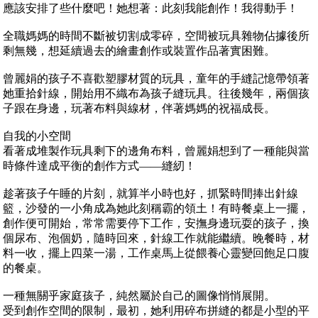
應該安排了些什麼吧！她想著：此刻我能創作！我得動手！
全職媽媽的時間不斷被切割成零碎，空間被玩具雜物佔據後所
剩無幾，想延續過去的繪畫創作或裝置作品著實困難。
曾麗娟的孩子不喜歡塑膠材質的玩具，童年的手縫記憶帶領著
她重拾針線，開始用不織布為孩子縫玩具。往後幾年，兩個孩
子跟在身邊，玩著布料與線材，伴著媽媽的祝福成長。
自我的小空間
看著成堆製作玩具剩下的邊角布料，曾麗娟想到了一種能與當
時條件達成平衡的創作方式——縫紉！
趁著孩子午睡的片刻，就算半小時也好，抓緊時間捧出針線
籃，沙發的一小角成為她此刻稱霸的領土！有時餐桌上一擺，
創作便可開始，常常需要停下工作，安撫身邊玩耍的孩子，換
個尿布、泡個奶，隨時回來，針線工作就能繼續。晚餐時，材
料一收，擺上四菜一湯，工作桌馬上從餵養心靈變回飽足口腹
的餐桌。
一種無關乎家庭孩子，純然屬於自己的圖像悄悄展開。
受到創作空間的限制，最初，她利用碎布拼縫的都是小型的平