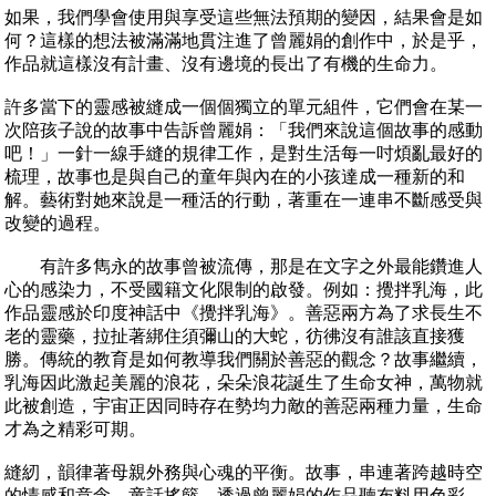
如果，我們學會使用與享受這些無法預期的變因，結果會是如
何？這樣的想法被滿滿地貫注進了曾麗娟的創作中，於是乎，
作品就這樣沒有計畫、沒有邊境的長出了有機的生命力。
許多當下的靈感被縫成一個個獨立的單元組件，它們會在某一
次陪孩子說的故事中告訴曾麗娟：「我們來說這個故事的感動
吧！」一針一線手縫的規律工作，是對生活每一吋煩亂最好的
梳理，故事也是與自己的童年與內在的小孩達成一種新的和
解。藝術對她來說是一種活的行動，著重在一連串不斷感受與
改變的過程。
有許多雋永的故事曾被流傳，那是在文字之外最能鑽進人
心的感染力，不受國籍文化限制的啟發。例如：攪拌乳海，此
作品靈感於印度神話中《攪拌乳海》。善惡兩方為了求長生不
老的靈藥，拉扯著綁住須彌山的大蛇，彷彿沒有誰該直接獲
勝。傳統的教育是如何教導我們關於善惡的觀念？故事繼續，
乳海因此激起美麗的浪花，朵朵浪花誕生了生命女神，萬物就
此被創造，宇宙正因同時存在勢均力敵的善惡兩種力量，生命
才為之精彩可期。
縫紉，韻律著母親外務與心魂的平衡。故事，串連著跨越時空
的情感和意念。童話搖籃，透過曾麗娟的作品聽布料用色彩、