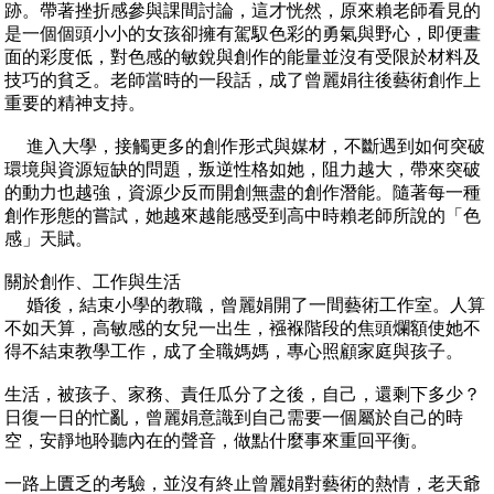
跡。帶著挫折感參與課間討論，這才恍然，原來賴老師看見的
是一個個頭小小的女孩卻擁有駕馭色彩的勇氣與野心，即便畫
面的彩度低，對色感的敏銳與創作的能量並沒有受限於材料及
技巧的貧乏。老師當時的一段話，成了曾麗娟往後藝術創作上
重要的精神支持。
進入大學，接觸更多的創作形式與媒材，不斷遇到如何突破
環境與資源短缺的問題，叛逆性格如她，阻力越大，帶來突破
的動力也越強，資源少反而開創無盡的創作潛能。隨著每一種
創作形態的嘗試，她越來越能感受到高中時賴老師所說的「色
感」天賦。
關於創作、工作與生活
婚後，結束小學的教職，曾麗娟開了一間藝術工作室。人算
不如天算，高敏感的女兒一出生，襁褓階段的焦頭爛額使她不
得不結束教學工作，成了全職媽媽，專心照顧家庭與孩子。
生活，被孩子、家務、責任瓜分了之後，自己，還剩下多少？
日復一日的忙亂，曾麗娟意識到自己需要一個屬於自己的時
空，安靜地聆聽內在的聲音，做點什麼事來重回平衡。
一路上匱乏的考驗，並沒有終止曾麗娟對藝術的熱情，老天爺