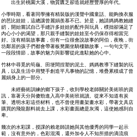
出生於桃園大溪，物質匱乏卻造就經歷豐厚的年代。
小學時期，看著同學擁有精裝版的漢聲中國童話、能夠換衣服
的芭比娃娃，這總讓曾麗娟羨慕不已。於是，她請媽媽教她縫
紉，開始嘗試自己手縫許多娃娃的配件與玩具，樸拙卻滿足了
內心小小的渴望，那只親手縫製的娃娃至今仍保存得相當完
好。沒有精裝故事書，但有一位很會說故事的阿伯，夜晚，街
坊鄰居的孩子們都會帶著板凳圍坐騎樓聽故事，一句句文字、
一段段情節，故事的魅力與影響從此進駐她的心中。
竹林中尋覓的筍龜、田埂間捏塑的泥土、媽媽教導下縫製的玩
具，以及生活中用雙手創造平凡事物的記憶，堆疊累積成了曾
麗娟身上的一部分。
未經藝術訓練的鄉下孩子，收到學校老師關於美術班的資
訊，靠著天分與傻勁進入高中美術班就讀。從來不知道有炭
筆、透明水彩這些材料，也不曾使用畫架畫水彩，帶著文具店
購買的飛龍顏料就去上課，水彩畫面總是灰濁，這使她感到自
卑。
幾次的水彩課，授課的賴老師請她與其他優秀的同學一起示
範，沒有意外的，色彩混濁，還外加令人不知所措的滴流痕