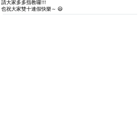
請大家多多指教囉!!!
也祝大家雙十連假快樂～ 😃