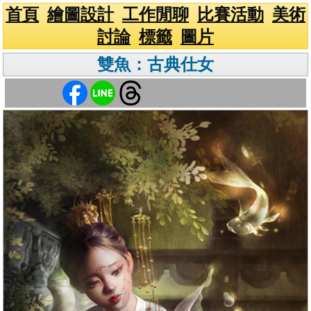
首頁
繪圖設計
工作閒聊
比賽活動
美術
討論
標籤
圖片
雙魚：古典仕女