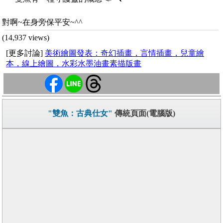
對啊~在身旁保平安~^^
(14,937 views)
[更多討論]
美術繪圖發表：奇幻插畫，言情插畫，兒童繪
本，線上繪圖，水彩水墨油畫素描版畫
"雙魚：古典仕女"
傳統頁面(電腦版)