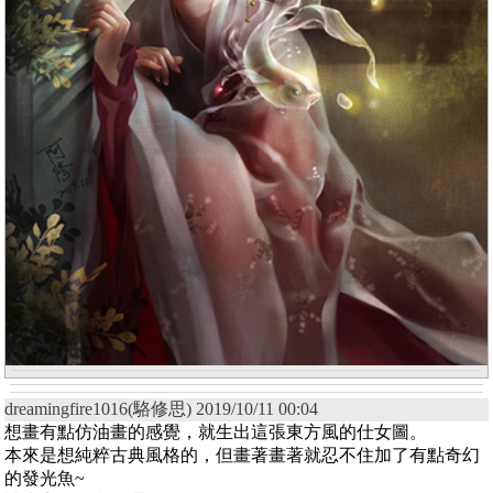
dreamingfire1016(駱修思) 2019/10/11 00:04
想畫有點仿油畫的感覺，就生出這張東方風的仕女圖。
本來是想純粹古典風格的，但畫著畫著就忍不住加了有點奇幻
的發光魚~