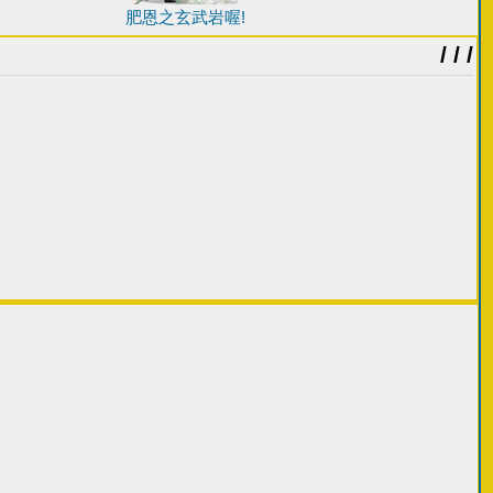
肥恩之玄武岩喔!
/ / /