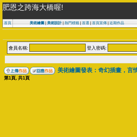
肥恩之跨海大橋喔!
首頁
美術繪圖
|
美術設計
|
熱門標籤
|
首選
|
首頁宣傳
|
近期作品
會員名稱:
登入密碼:
美術繪圖發表：奇幻插畫，言
第
1
頁, 共
1
頁