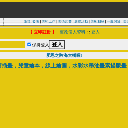
論壇
:
發表
|
美術工作
|
美術比賽
|
展覽活動
|
美術相關
|
一般討論
|
美
【 立即註冊 】
:
更改個人資料
: :
登入
保持登入
肥恩之跨海大橋喔!
情插畫，兒童繪本，線上繪圖，水彩水墨油畫素描版畫