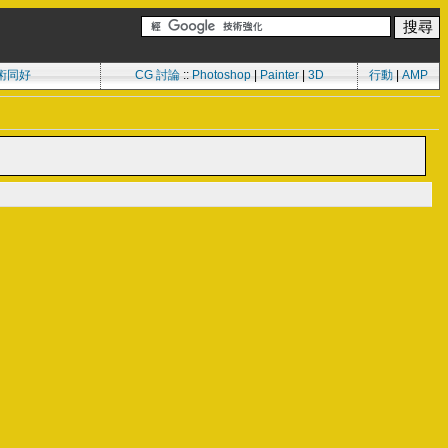
術同好
CG 討論
::
Photoshop
|
Painter
|
3D
行動
|
AMP