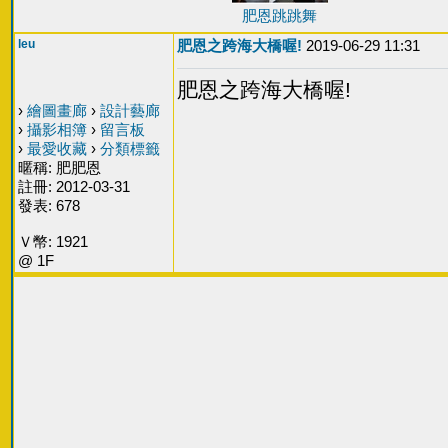
肥恩跳跳舞
leu
肥恩之跨海大橋喔!
2019-06-29 11:31
肥恩之跨海大橋喔!
›
繪圖畫廊
›
設計藝廊
›
攝影相簿
›
留言板
›
最愛收藏
›
分類標籤
暱稱: 肥肥恩
註冊: 2012-03-31
發表: 678
Ｖ幣: 1921
@ 1F