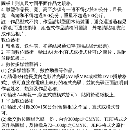
圖板上則其尺寸同平面作品之規格。
4. 雕塑作品長、寬、高至少須有一邊不得少於30公分，且長、
寬、高總和不得超過300公分，重量不超過100公斤。
註：作品型式不拘，作品請以堅固木箱裝運，避免運送過程晃
(滑)動而遭致損壞，組合式作品請檢附圖說，外箱請貼組裝完
成作品相片。
數位藝術
1. 報名表、送件表、初審結果通知單(請黏貼6元郵票)。
2. 平面數位藝術：輸出A4大小(直式或橫式皆可)之圖片，貼附
於硬紙板上。
3. 數位多媒體藝術：
(1) 含多媒體影音、數位動畫等作品。
(2) 請備3分鐘長度內之影片光碟(AVI或MP4或標準DVD播放格
式)、或可直接在電腦上執行的程式光碟，並於光碟正面註明創
作者姓名、類別及作品名稱。
(3) 輸出A4海報一張(直式或橫式皆可)，貼附於硬紙板上。
1. 平面數位藝術：
(1) 輸出尺寸限200×150公分(含裝框)之作品，直式或橫式皆
可。
(2) 繳交數位圖檔光碟一份，內含300dpi之CMYK、TIFF格式之
原作品圖檔，及轉檔為72~100dpi之CMYK、JEPG格式之原作