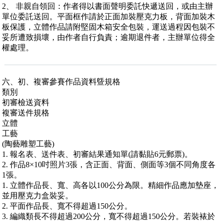
2、 非親自領回：作者得以書面聲明委託快遞送回，或由主辦
單位委託送回。平面框作請於正面加裝壓克力板，背面加裝木
板保護，立體作品請附堅固木箱安全包裝，運送過程因包裝不
妥所遭致損壞，由作者自行負責；逾期退件者，主辦單位得全
權處理。
六、初、複審參賽作品資料曁規格
類別
初審檢送資料
複審送件規格
立體
工藝
(陶藝雕塑工藝)
1. 報名表、送件表、初審結果通知單(請黏貼6元郵票)。
2. 作品8×10吋照片3張，含正面、背面、側面等3個不同角度各
1張。
1. 立體作品長、寬、高各以100公分為限。精細作品應加墊座，
並用壓克力盒裝妥。
2. 平面作品長、寬不得超過150公分。
3. 編織類長不得超過200公分，寬不得超過150公分。若裝裱於