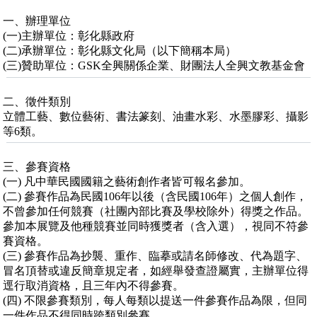
一、辦理單位
(一)主辦單位：彰化縣政府
(二)承辦單位：彰化縣文化局（以下簡稱本局）
(三)贊助單位：GSK全興關係企業、財團法人全興文教基金會
二、徵件類別
立體工藝、數位藝術、書法篆刻、油畫水彩、水墨膠彩、攝影
等6類。
三、參賽資格
(一) 凡中華民國國籍之藝術創作者皆可報名參加。
(二) 參賽作品為民國106年以後（含民國106年）之個人創作，
不曾參加任何競賽（社團內部比賽及學校除外）得獎之作品。
參加本展覽及他種競賽並同時獲獎者（含入選），視同不符參
賽資格。
(三) 參賽作品為抄襲、重作、臨摹或請名師修改、代為題字、
冒名頂替或違反簡章規定者，如經舉發查證屬實，主辦單位得
逕行取消資格，且三年內不得參賽。
(四) 不限參賽類別，每人每類以提送一件參賽作品為限，但同
一件作品不得同時跨類別參賽。