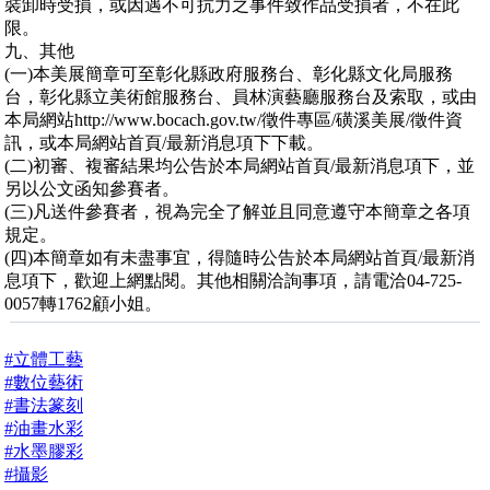
裝卸時受損，或因遇不可抗力之事件致作品受損者，不在此
限。
九、其他
(一)本美展簡章可至彰化縣政府服務台、彰化縣文化局服務
台，彰化縣立美術館服務台、員林演藝廳服務台及索取，或由
本局網站http://www.bocach.gov.tw/徵件專區/磺溪美展/徵件資
訊，或本局網站首頁/最新消息項下下載。
(二)初審、複審結果均公告於本局網站首頁/最新消息項下，並
另以公文函知參賽者。
(三)凡送件參賽者，視為完全了解並且同意遵守本簡章之各項
規定。
(四)本簡章如有未盡事宜，得隨時公告於本局網站首頁/最新消
息項下，歡迎上網點閱。其他相關洽詢事項，請電洽04-725-
0057轉1762顧小姐。
#立體工藝
#數位藝術
#書法篆刻
#油畫水彩
#水墨膠彩
#攝影