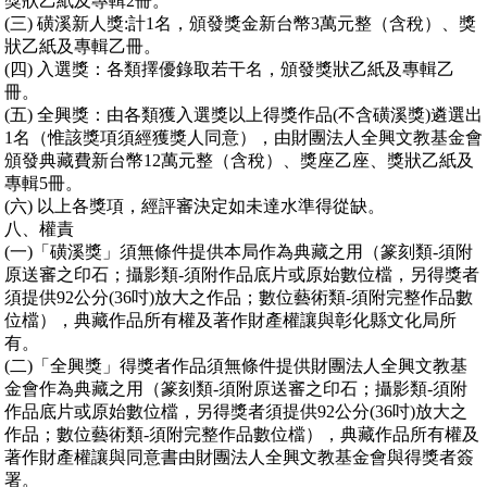
獎狀乙紙及專輯2冊。
(三) 磺溪新人獎:計1名，頒發獎金新台幣3萬元整（含稅）、獎
狀乙紙及專輯乙冊。
(四) 入選獎：各類擇優錄取若干名，頒發獎狀乙紙及專輯乙
冊。
(五) 全興獎：由各類獲入選獎以上得獎作品(不含磺溪獎)遴選出
1名（惟該獎項須經獲獎人同意），由財團法人全興文教基金會
頒發典藏費新台幣12萬元整（含稅）、獎座乙座、獎狀乙紙及
專輯5冊。
(六) 以上各獎項，經評審決定如未達水準得從缺。
八、權責
(一)「磺溪獎」須無條件提供本局作為典藏之用（篆刻類-須附
原送審之印石；攝影類-須附作品底片或原始數位檔，另得獎者
須提供92公分(36吋)放大之作品；數位藝術類-須附完整作品數
位檔），典藏作品所有權及著作財產權讓與彰化縣文化局所
有。
(二)「全興獎」得獎者作品須無條件提供財團法人全興文教基
金會作為典藏之用（篆刻類-須附原送審之印石；攝影類-須附
作品底片或原始數位檔，另得獎者須提供92公分(36吋)放大之
作品；數位藝術類-須附完整作品數位檔），典藏作品所有權及
著作財產權讓與同意書由財團法人全興文教基金會與得獎者簽
署。