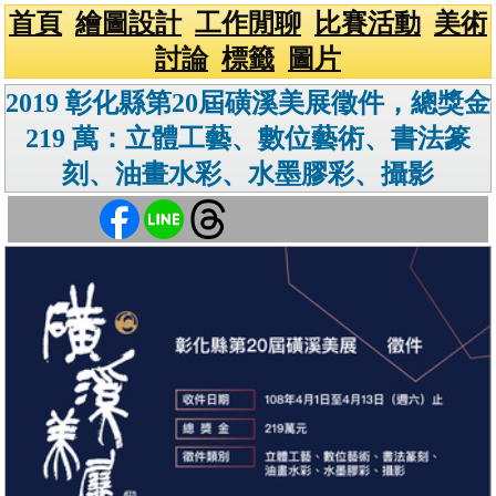
首頁
繪圖設計
工作閒聊
比賽活動
美術
討論
標籤
圖片
2019 彰化縣第20屆磺溪美展徵件，總獎金
219 萬：立體工藝、數位藝術、書法篆
刻、油畫水彩、水墨膠彩、攝影