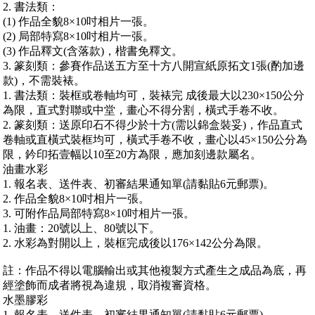
2. 書法類：
(1) 作品全貌8×10吋相片一張。
(2) 局部特寫8×10吋相片一張。
(3) 作品釋文(含落款)，楷書免釋文。
3. 篆刻類：參賽作品送五方至十方八開宣紙原拓文1張(酌加邊
款)，不需裝裱。
1. 書法類：裝框或卷軸均可，裝裱完 成後最大以230×150公分
為限，直式對聯或中堂，畫心不得分割，橫式手卷不收。
2. 篆刻類：送原印石不得少於十方(需以錦盒裝妥)，作品直式
卷軸或直橫式裝框均可，橫式手卷不收，畫心以45×150公分為
限，鈐印拓壹幅以10至20方為限，應加刻邊款屬名。
油畫水彩
1. 報名表、送件表、初審結果通知單(請黏貼6元郵票)。
2. 作品全貌8×10吋相片一張。
3. 可附作品局部特寫8×10吋相片一張。
1. 油畫：20號以上、80號以下。
2. 水彩為對開以上，裝框完成後以176×142公分為限。
註：作品不得以電腦輸出或其他複製方式產生之成品為底，再
經塗飾而成者將視為違規，取消複審資格。
水墨膠彩
1. 報名表、送件表、初審結果通知單(請黏貼6元郵票)。