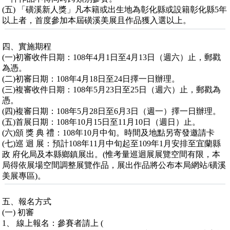
(五) 「磺溪新人獎」凡本籍或出生地為彰化縣或設籍彰化縣5年
以上者，首度參加本屆磺溪美展且作品獲入選以上。
四、實施期程
(一)初審收件日期：108年4月1日至4月13日（週六）止，郵戳
為憑。
(二)初審日期：108年4月18日至24日擇一日辦理。
(三)複審收件日期：108年5月23日至25日（週六）止，郵戳為
憑。
(四)複審日期：108年5月28日至6月3日（週一）擇一日辦理。
(五)首展日期：108年10月15日至11月10日（週日）止。
(六)頒 獎 典 禮：108年10月中旬。時間及地點另寄發邀請卡
(七)巡 迴 展：預計108年11月中旬起至109年1月安排至宜蘭縣
政 府化局及本縣鄉鎮展出。(惟考量巡迴展展覽空間有限，本
局得依展場空間調整展覽作品，展出作品將公布本局網站/磺溪
美展專區)。
五、報名方式
(一) 初審
1、 線上報名：參賽者請上 (