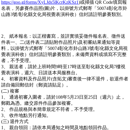
https://goo.gl/forms/XyLJds5lKcrKzKSz1
)或掃描 QR Code填寫報
名表，另參賽作品照(圖)片，以掛號方式郵寄「50074彰化市卦
山路3號/彰化縣文化局視覺表演科收）信封請註明參賽類別。
2、 紙本報名：以正楷書寫，並詳實填妥徵件報名表、徵件送
件表一、二(送件表二請貼附作品照片)及初審結果通知等資
料，以掛號方式郵寄「50074彰化市卦山路3號/彰化縣文化局視
覺表演科收）信封請註明參賽類別，未備齊資料或填寫不完整
者，不予受理。
3、 親送者，請於上班時間9時至17時送至彰化縣文化局7樓視
覺表演科，週六、日請送本局服務台。
4、 初審資料及作品照片(含拓文)審查後一律不退件，欲退件者
請自備回郵信封（郵資請貼足）。
(二) 複審
1、 通過初審入圍者，請於108年5月23日至25日（週六）止，
郵戳為憑。繳交原件作品參加複審。
2、 作品規格與本簡章規定不符者，不予受理。
3、 收件地點另行通知。
(三) 退件方式
1、 親自領回：請依本局通知之時間及地點領回作品。