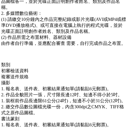
品圖檔各一，並於光碟正面註明創作者姓名、類別及作品名
稱。
2. 多媒體數位藝術：
(1) 請繳交10分鐘內之作品完整紀錄或影片光碟(AVI或MP4或標
準DVD播放格式)、或可直接在電腦上執行的程式光碟，並於
光碟正面註明創作者姓名、類別及作品名稱。
(2) 作品所需之布置材料、器材設備
由作者自行準備，並應配合審查 需要，自行完成作品之布置。
類別
初審檢送資料
複審送件規格
攝影
1. 報名表、送件表、初審結果通知單(請黏貼6元郵票)。
2. 作品全貌照片一張，尺寸限長邊12吋、短邊不得小於5吋。
1. 裝框前作品長邊限61公分(24吋)，短邊不小於31公分(12吋)。
2. 繳交作品數位圖檔光碟一份，內含300dpi之CMYK、TIFF格
式之原作品圖檔。
書法篆刻
1. 報名表、送件表、初審結果通知單(請黏貼6元郵票)。