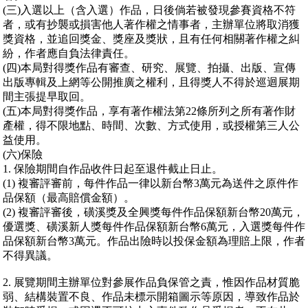
(三)入選以上（含入選）作品，日後倘若被發現參賽資格不符
者，或有抄襲或損害他人著作權之情事者，主辦單位將取消獲
獎資格，並追回獎金、獎座及獎狀，且有任何相關著作權之糾
紛，作者應自負法律責任。
(四)本局對得獎作品有審查、研究、展覽、拍攝、出版、宣傳
出版專輯及上網等公開推廣之權利，且得獎人不得於巡迴展期
間主張提早取回。
(五)本局對得獎作品，享有著作權法第22條所列之所有著作財
產權，得不限地點、時間、次數、方式使用，或授權第三人公
益使用。
(六)保險
1. 保險期間自作品收件日起至退件截止日止。
(1) 複審評審前，每件作品一律以新台幣3萬元為送件之原件作
品保額（最高賠償金額）。
(2) 複審評審後，磺溪獎及全興獎每件作品保額新台幣20萬元，
優選獎、磺溪新人獎每件作品保額新台幣6萬元，入選獎每件作
品保額新台幣3萬元。作品出險時以投保金額為理賠上限，作者
不得異議。
2. 展覽期間主辦單位對參展作品負保管之責，惟因作品材質脆
弱、結構裝置不良、作品未標示開箱圖示等原因，導致作品於