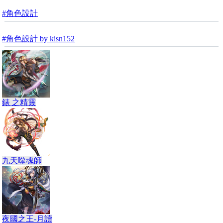
#角色設計
#角色設計 by kisn152
錶 之精靈
九天噬魂師
夜國之王-月讀