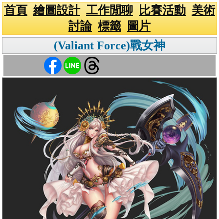
首頁
繪圖設計
工作閒聊
比賽活動
美術
討論
標籤
圖片
(Valiant Force)戰女神