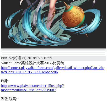
kisn152(符君ks) 2018/1/25 10:55
Valiant Force英雄設計大賽2017-比賽稿
http://contest.playvaliantforce.com/gallerydetail_winner.php?lan=zh-
tw&id=1502617195_59901e6bcbe86
P網~
https://www.pixiv.net/member_illust.php?
mode=medium&illust_id=65619087
謝謝觀賞~