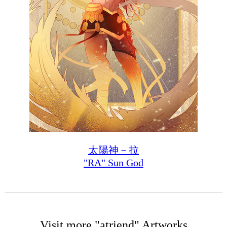
太陽神－拉
"RA" Sun God
Visit more "atriend" Artworks