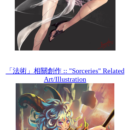
「法術」相關創作 :: "Sorceries" Related
Art/Illustration