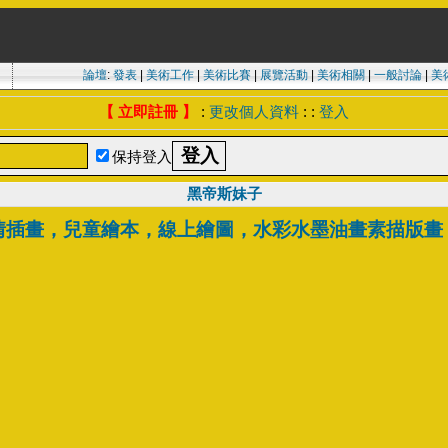
論壇
:
發表
|
美術工作
|
美術比賽
|
展覽活動
|
美術相關
|
一般討論
|
美
【 立即註冊 】
:
更改個人資料
: :
登入
保持登入
黑帝斯妹子
情插畫，兒童繪本，線上繪圖，水彩水墨油畫素描版畫