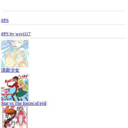
#PS
#PS by wsyi117
清新少女
Star vs The forces of evil