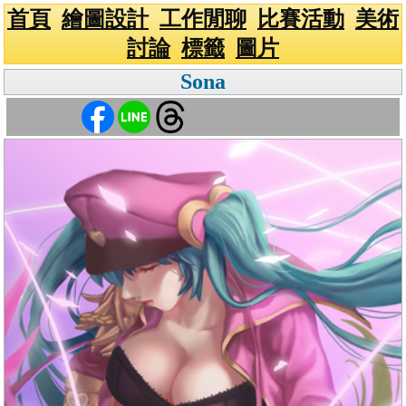
首頁
繪圖設計
工作閒聊
比賽活動
美術
討論
標籤
圖片
Sona