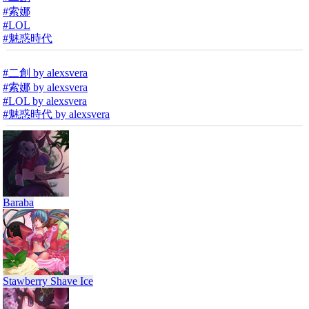
#索娜
#LOL
#魅惑時代
#二創 by alexsvera
#索娜 by alexsvera
#LOL by alexsvera
#魅惑時代 by alexsvera
Baraba
Stawberry Shave Ice