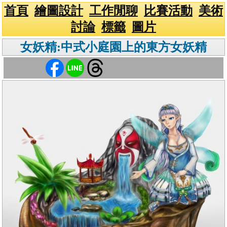
首頁
繪圖設計
工作閒聊
比賽活動
美術
討論
標籤
圖片
女妖精:中式小庭園上的東方女妖精