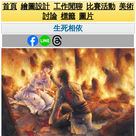
首頁
繪圖設計
工作閒聊
比賽活動
美術
討論
標籤
圖片
生死相依