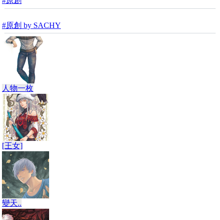
#原創
#原創 by SACHY
人物一枚
[王女]
變天..