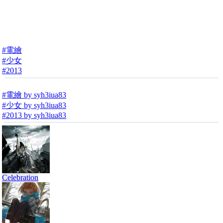
#電繪
#少女
#2013
#電繪 by syh3iua83
#少女 by syh3iua83
#2013 by syh3iua83
Celebration