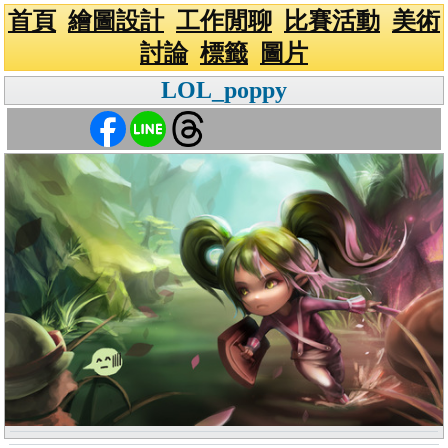
首頁
繪圖設計
工作閒聊
比賽活動
美術
討論
標籤
圖片
LOL_poppy