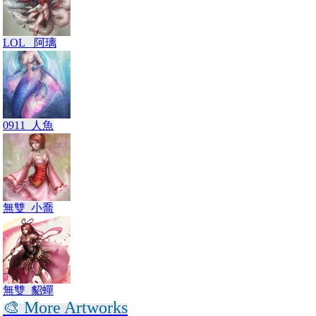
LOL_ 阿璃
0911_人魚
無雙_小喬
無雙_貂蟬
🎨 More Artworks