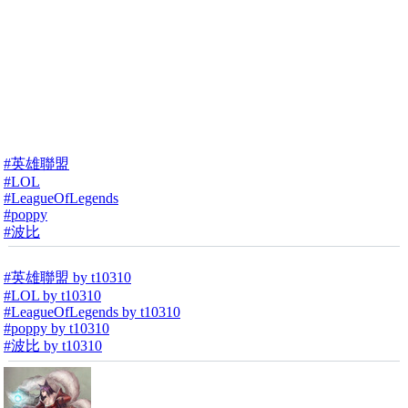
#英雄聯盟
#LOL
#LeagueOfLegends
#poppy
#波比
#英雄聯盟 by t10310
#LOL by t10310
#LeagueOfLegends by t10310
#poppy by t10310
#波比 by t10310