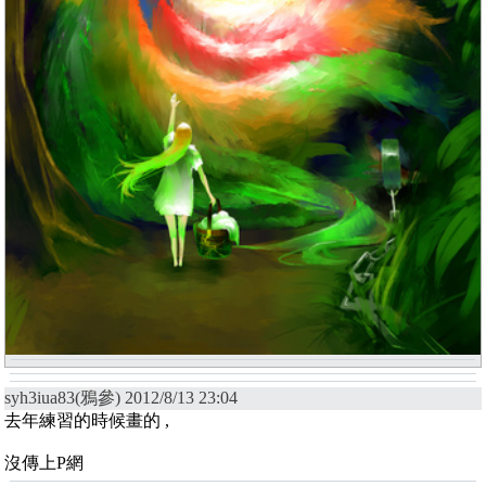
syh3iua83(鴉參) 2012/8/13 23:04
去年練習的時候畫的 ,
沒傳上P網