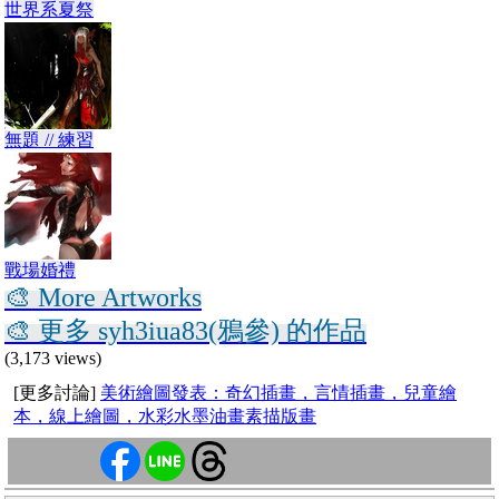
世界系夏祭
無題 // 練習
戰場婚禮
🎨 More Artworks
🎨 更多 syh3iua83(鴉參) 的作品
(3,173 views)
[更多討論]
美術繪圖發表：奇幻插畫，言情插畫，兒童繪
本，線上繪圖，水彩水墨油畫素描版畫