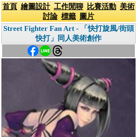
首頁
繪圖設計
工作閒聊
比賽活動
美術
討論
標籤
圖片
Street Fighter Fan Art - 「快打旋風/街頭
快打」同人美術創作