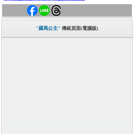
"羅馬公主"
傳統頁面(電腦版)