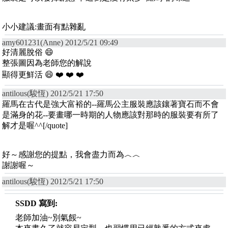
小小建議:畫面有點雜亂
amy601231(Anne) 2012/5/21 09:49
好清麗脫俗 😄
整張圖因為老師您的解說
顯得更鮮活 😄 ❤️ ❤️ ❤️
antilous(駿恆) 2012/5/21 17:50
羅馬在古代是強大富裕的--羅馬公主服裝應該鑲著寶石而不會
是滿身的花--要畫哪一時期的人物應該對那時的服裝要有所了
解才是喔^^[/quote]
好～感謝您的提點，我會盡力而為︿︿
謝謝喔～
antilous(駿恆) 2012/5/21 17:50
SSDD 寫到:
老師加油~別氣餒~