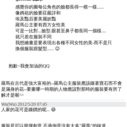
感覺你的圖每位角色的臉都長得一模一樣......
像媽祖的臉要莊嚴詳和
埃及豔后要美麗妖豔
羅馬公主要有西方女性美
可是一比對...臉型.眼甚至鼻子都長同一個樣....
就只差在服裝不同
我想繪畫是要表現出各種不同女性的美-而不是只
換個服裝跟髮型...... 😉
抱歉~我會加油的QQ
羅馬在古代是強大富裕的--羅馬公主服裝應該鑲著寶石而不會
是滿身的花--要畫哪一時期的人物應該對那時的服裝要有所了
解才是喔^^
Wu(Wu) 2012/5/20 07:45
人家的花可是鑲鑚的呢... 😄
服裝是可以發揮創意 不過倒是沒有太多"羅馬"的味道