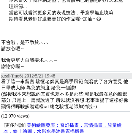
本來畫久了就容易定型，也習慣用已經熟悉的方式來處
理細節...
當然可以嘗試更多元的表現技法，畢竟學無止境嘛...
期待看見老師好還要更好的作品喔~加油~ 😄
不會啦，是不致於︿︿
請放心吧～
我會更努力自我要求︿︿～
謝謝你喔～
grsdj(fmo6) 2012/5/21 19:48
看了這一串留言 駿恆老師真是高手風範 能容的了各方意見 他
日畢成大師 為您的態度 給您一個讚!
(然後我本來想說的其實也差不多是那些 就是我最在意的臉部
部分 只是上一篇就說過了 所以就沒有想 老事重提了這樣好像
顯得很囉唆多嘴這樣xd 總之駿恆老師加油啦~)
(12,970 views)
[更多討論]
美術繪圖發表：奇幻插畫，言情插畫，兒童繪
本，線上繪圖，水彩水墨油畫素描版畫