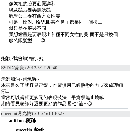
像媽祖的臉要莊嚴詳和
埃及豔后要美麗妖豔
羅馬公主要有西方女性美
可是一比對...臉型.眼甚至鼻子都長同一個樣....
就只差在服裝不同
我想繪畫是要表現出各種不同女性的美-而不是只換個
服裝跟髮型...... 😉
抱歉~我會加油的QQ
SSDD(豪豪) 2012/5/17 20:40
老師加油~別氣餒~
本來畫久了就容易定型，也習慣用已經熟悉的方式來處理細
節...
當然可以嘗試更多元的表現技法，畢竟學無止境嘛...
期待看見老師好還要更好的作品喔~加油~ 😄
queerlin(月光樹) 2012/5/18 10:27
antilous 寫到:
queerlin 寫到: