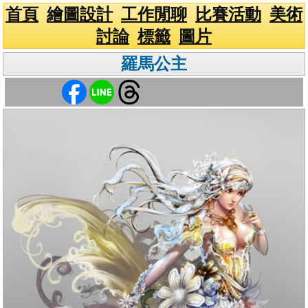
首頁
繪圖設計
工作閒聊
比賽活動
美術
討論
標籤
圖片
羅馬公主