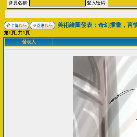
會員名稱:
登入密碼:
美術繪圖發表：奇幻插畫，言
第
1
頁, 共
1
頁
發表人