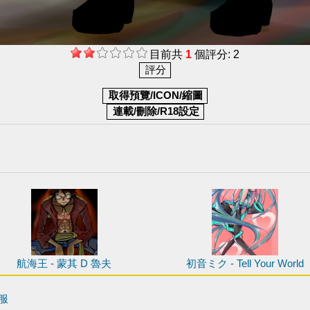
目前共
1
個評分: 2
航海王 - 蒙其 D 魯夫
初音ミク - Tell Your World
服