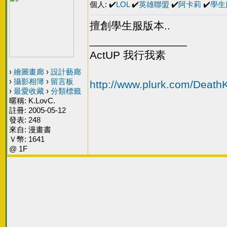
個人: ✔️
LOL
✔️
英雄聯盟
✔️
阿卡莉
✔️
學生
擅創學生服版本..
________________
ActUP 我行我素
›
繪圖畫廊
›
設計藝廊
›
攝影相簿
›
留言板
http://www.plurk.com/Deat
›
最愛收藏
›
分類標籤
暱稱: K.LovC.
註冊: 2005-05-12
發表: 248
來自: 漫畫書
Ｖ幣: 1641
@ 1F