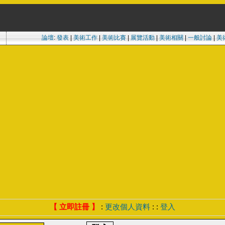
論壇
:
發表
|
美術工作
|
美術比賽
|
展覽活動
|
美術相關
|
一般討論
|
美
【 立即註冊 】
:
更改個人資料
: :
登入