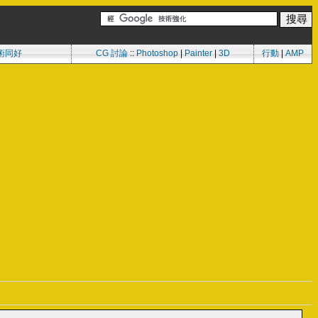
術同好
CG 討論
::
Photoshop
|
Painter
|
3D
行動
|
AMP