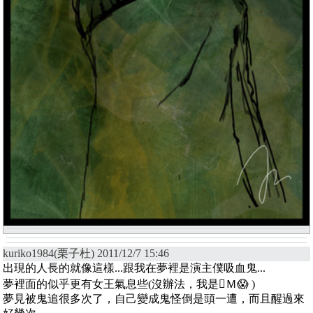
kuriko1984(栗子杜) 2011/12/7 15:46
出現的人長的就像這樣...跟我在夢裡是演主僕吸血鬼...
夢裡面的似乎更有女王氣息些(沒辦法，我是Ｍ😱 )
夢見被鬼追很多次了，自己變成鬼怪倒是頭一遭，而且醒過來