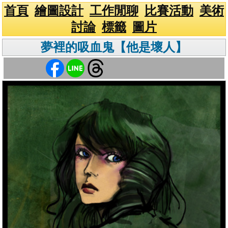
首頁
繪圖設計
工作閒聊
比賽活動
美術
討論
標籤
圖片
夢裡的吸血鬼【他是壞人】