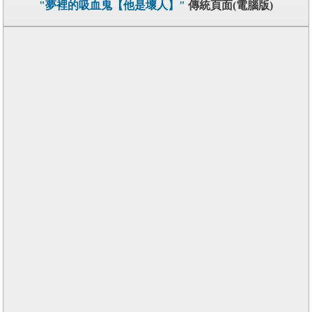
"夢裡的吸血鬼【他是壞人】"
傳統頁面(電腦版)