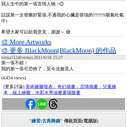
我人生中的第一張言情人物 ~😊
話說第一次發圖好緊張,不過我的心臟是很強的!!!!!!!!(吸氣吐氣
中)
希望大家可以給我意見，謝謝～ 😅
🎨 More Artworks
🎨 更多 BlackMoon(BlackMoon) 的作品
verna1124(verna) 2011/6/18 15:27
第一張不錯ㄚ
我的第一張可恐怖了，至今沒臉見人
(4,454 views)
[更多討論]
美術繪圖發表：奇幻插畫，言情插畫，兒童繪
本，線上繪圖，水彩水墨油畫素描版畫
"練習:古典舞孃"
傳統頁面(電腦版)