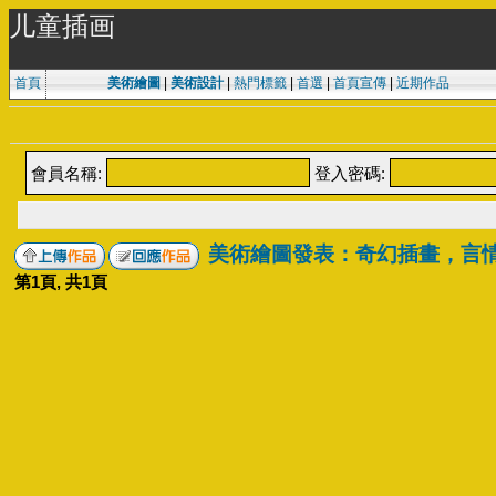
儿童插画
首頁
美術繪圖
|
美術設計
|
熱門標籤
|
首選
|
首頁宣傳
|
近期作品
會員名稱:
登入密碼:
美術繪圖發表：奇幻插畫，言
第
1
頁, 共
1
頁