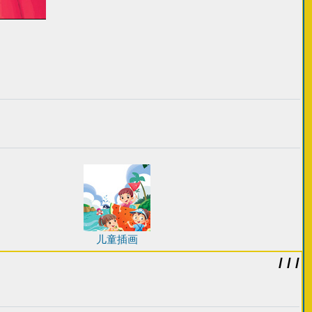
儿童插画
/ / /