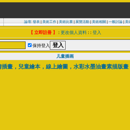
論壇
:
發表
|
美術工作
|
美術比賽
|
展覽活動
|
美術相關
|
一般討論
|
美
【 立即註冊 】
:
更改個人資料
: :
登入
保持登入
儿童插画
情插畫，兒童繪本，線上繪圖，水彩水墨油畫素描版畫