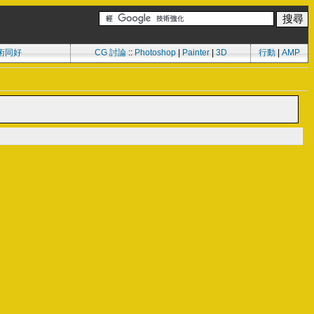
術同好
CG 討論
::
Photoshop
|
Painter
|
3D
行動
|
AMP