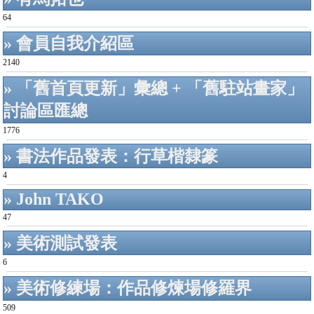
64
» 會員自我介紹區
2140
» 「舊首頁更新」彙總 + 「舊駐站畫家」
討論區匯總
1776
» 書法作品發表：行草楷隸篆
4
» John TAKO
47
» 美術測試發表
6
» 美術修練場：作品修煉場修羅界
509