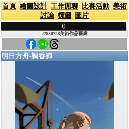
首頁
繪圖設計
工作閒聊
比賽活動
美術
討論
標籤
圖片
0
27830758美術作品藝廊
明日方舟-調香師