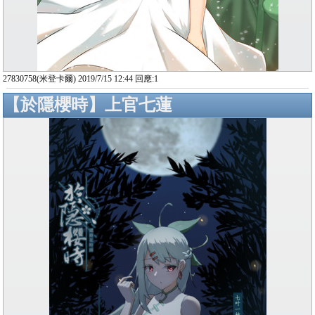
27830758(米登卡爾) 2019/7/15 12:44 回應:1
【於隱櫻時】上官七蓮