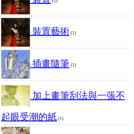
(1)
裝置藝術
(1)
插畫隨筆
(1)
加上畫筆刮法與一張不
起眼受潮的紙
(1)