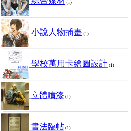
綜合媒材
(1)
小說人物插畫
(1)
學校萬用卡繪圖設計
(1)
立體噴漆
(1)
書法臨帖
(1)