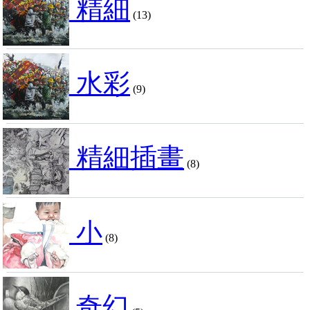
精細
(13)
水彩
(9)
精細插畫
(8)
小
(8)
奇幻