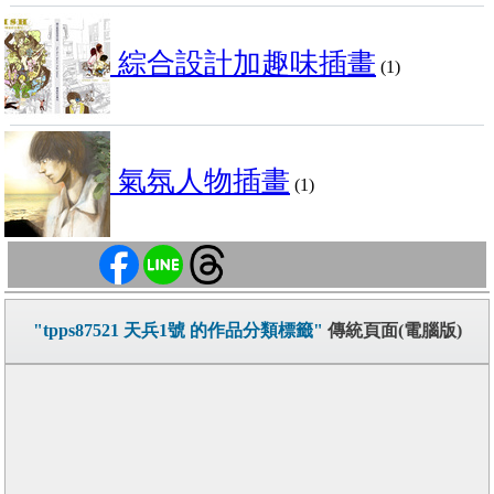
綜合設計加趣味插畫
(1)
氣氛人物插畫
(1)
"tpps87521 天兵1號 的作品分類標籤"
傳統頁面(電腦版)