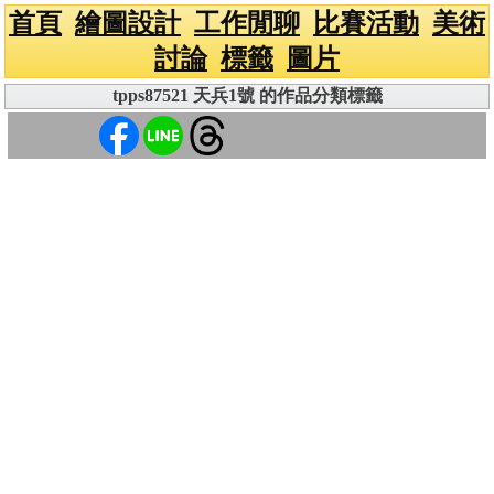
首頁
繪圖設計
工作閒聊
比賽活動
美術
討論
標籤
圖片
tpps87521 天兵1號 的作品分類標籤