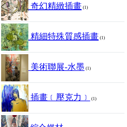
奇幻精緻插畫
(1)
精細特殊質感插畫
(1)
美術聯展-水墨
(1)
插畫﹝壓克力﹞
(1)