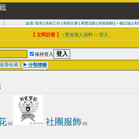
標籤
論壇
:
發表
|
美術工作
|
美術比賽
|
展覽活動
|
美術相關
|
一般討論
|
美
【 立即註冊 】
:
更改個人資料
: :
登入
保持登入
最愛收藏
▶️
分類標籤
籤
花
社團服飾
(1)
(1)