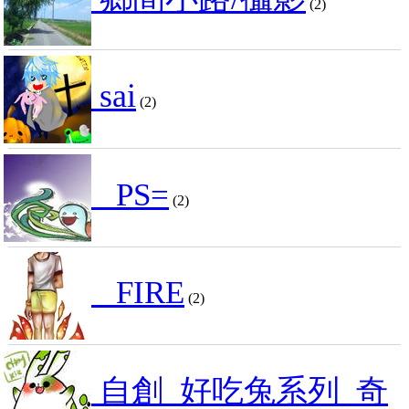
(2)
sai
(2)
_PS=
(2)
_FIRE
(2)
自創_好吃兔系列_奇