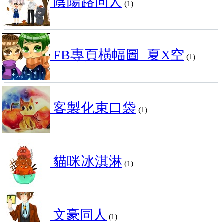
陰陽路同人
(1)
FB專頁橫幅圖_夏X空
(1)
客製化束口袋
(1)
貓咪冰淇淋
(1)
文豪同人
(1)