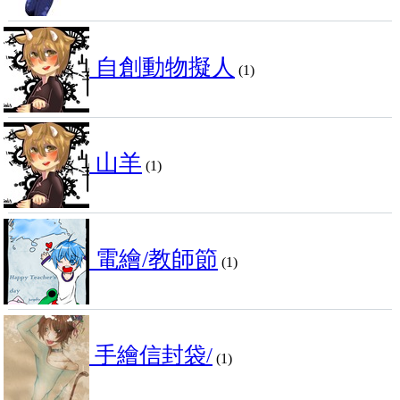
自創動物擬人
(1)
山羊
(1)
電繪/教師節
(1)
手繪信封袋/
(1)