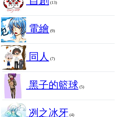
自創
(13)
電繪
(9)
同人
(7)
黑子的籃球
(5)
冽之冰牙
(4)