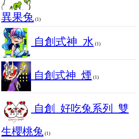
異果兔
(1)
自創式神_水
(1)
自創式神_煙
(1)
自創_好吃兔系列_雙
生櫻桃兔
(1)