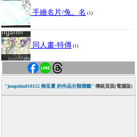
手繪名片/兔。名
(1)
同人畫-特傳
(1)
"jongshin810152 柳呈夏 的作品分類標籤"
傳統頁面(電腦版)