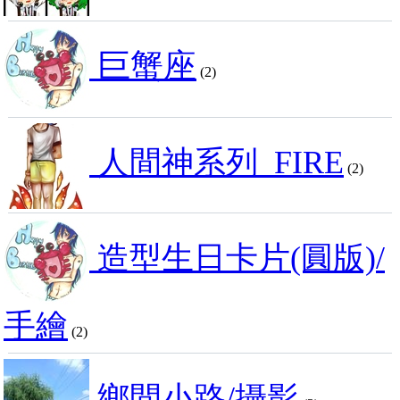
巨蟹座
(2)
人間神系列_FIRE
(2)
造型生日卡片(圓版)/
手繪
(2)
鄉間小路/攝影