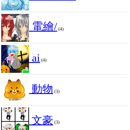
電繪/
(4)
ai
(4)
動物
(3)
文豪
(3)