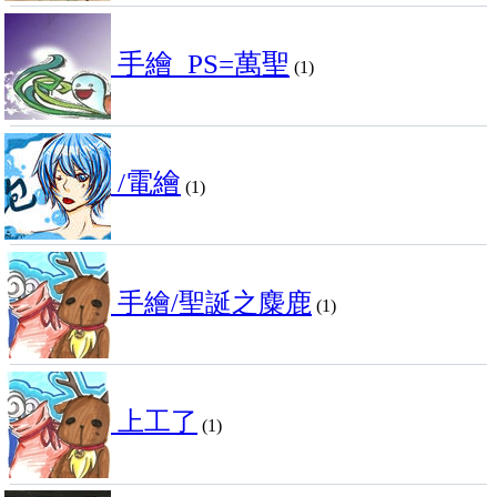
手繪_PS=萬聖
(1)
/電繪
(1)
手繪/聖誕之麋鹿
(1)
上工了
(1)