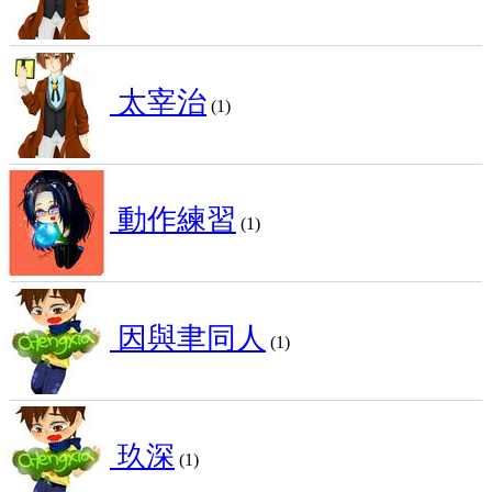
太宰治
(1)
動作練習
(1)
因與聿同人
(1)
玖深
(1)