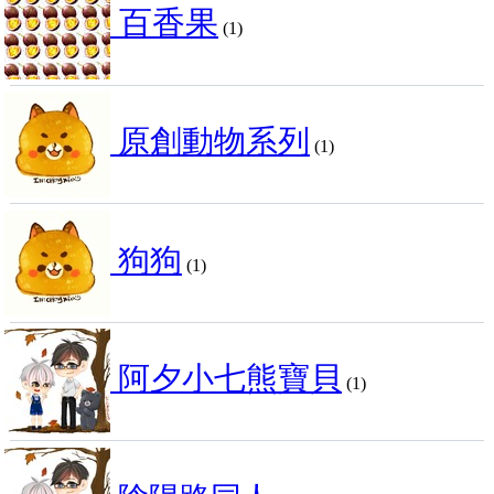
百香果
(1)
原創動物系列
(1)
狗狗
(1)
阿夕小七熊寶貝
(1)