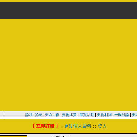
論壇
:
發表
|
美術工作
|
美術比賽
|
展覽活動
|
美術相關
|
一般討論
|
美
【 立即註冊 】
:
更改個人資料
: :
登入