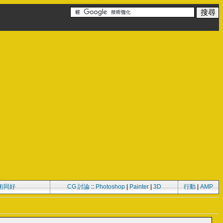
術同好
CG 討論
::
Photoshop
|
Painter
|
3D
行動
|
AMP