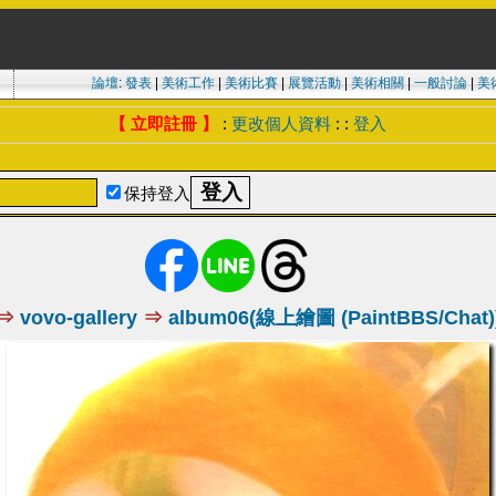
論壇
:
發表
|
美術工作
|
美術比賽
|
展覽活動
|
美術相關
|
一般討論
|
美
【 立即註冊 】
:
更改個人資料
: :
登入
保持登入
⇒
vovo-gallery
⇒
album06(線上繪圖 (PaintBBS/Chat)