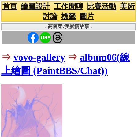
首頁
繪圖設計
工作閒聊
比賽活動
美術
討論
標籤
圖片
- 高麗菜7美愛情故事 -
⇒
vovo-gallery
⇒
album06(線
上繪圖 (PaintBBS/Chat))