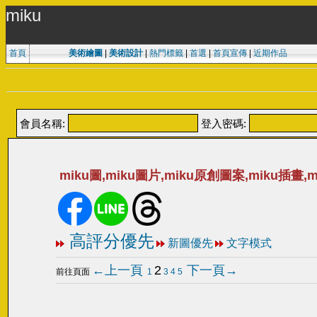
miku
首頁
美術繪圖
|
美術設計
|
熱門標籤
|
首選
|
首頁宣傳
|
近期作品
會員名稱:
登入密碼:
miku圖,miku圖片,miku原創圖案,miku插畫,
高評分優先
新圖優先
文字模式
←上一頁
2
下一頁→
前往頁面
1
3
4
5