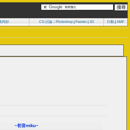
術同好
CG 討論
::
Photoshop
|
Painter
|
3D
行動
|
AMP
~初音miku~