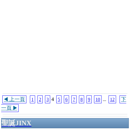
◀️ 上一頁
4
下
1
2
3
5
6
7
8
9
10
...
12
一頁 ▶️
聖誕JINX