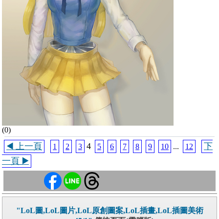
(0)
◀️ 上一頁
4
下
1
2
3
5
6
7
8
9
10
...
12
一頁 ▶️
"LoL圖,LoL圖片,LoL原創圖案,LoL插畫,LoL插圖美術