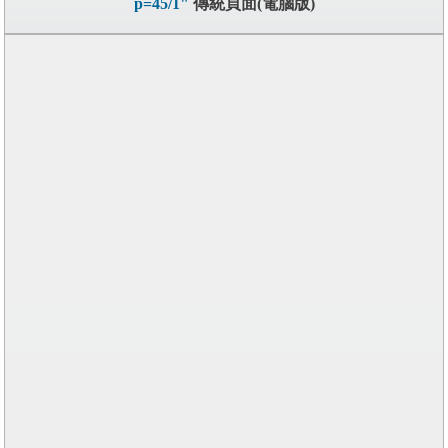
p=45/1"
傳統頁面(電腦版)