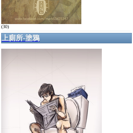
(30)
上廁所-塗鴉