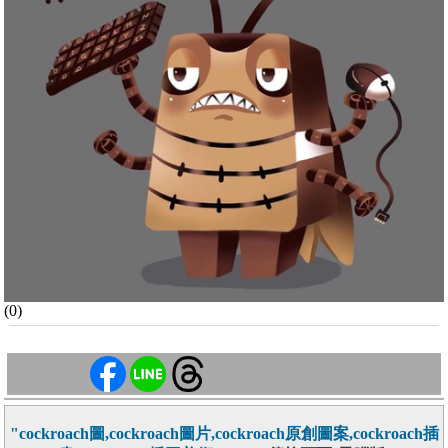
(0)
"cockroach圖,cockroach圖片,cockroach原創圖案,cockroach插