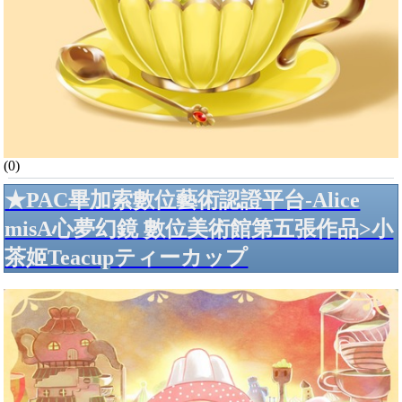
(0)
★PAC畢加索數位藝術認證平台-Alice
misA心夢幻鏡 數位美術館第五張作品>小
茶姬Teacupティーカップ