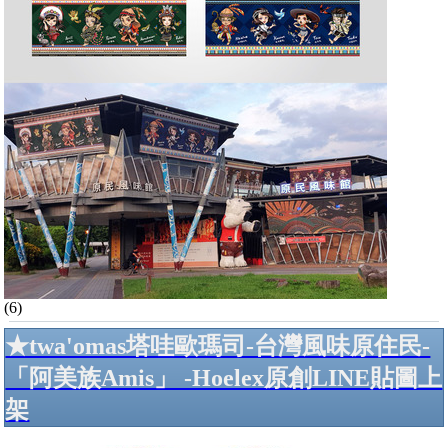
(6)
★twa'omas塔哇歐瑪司-台灣風味原住民-
「阿美族Amis」 -Hoelex原創LINE貼圖上
架