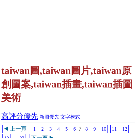
taiwan圖,taiwan圖片,taiwan原
創圖案,taiwan插畫,taiwan插圖
美術
高評分優先
新圖優先
文字模式
◀️ 上一頁
7
1
2
3
4
5
6
8
9
10
11
12