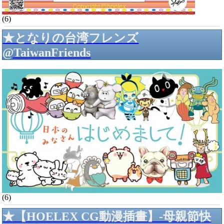
(6)
★となりの台湾フレンズ
@TaiwanFriends
(6)
★【HOELEX CG動漫插畫】-母親節快