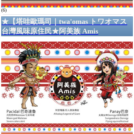
(6)
★【塔哇歐瑪司｜twa'omas トワオマス
台灣風味原住民★阿美族 Amis