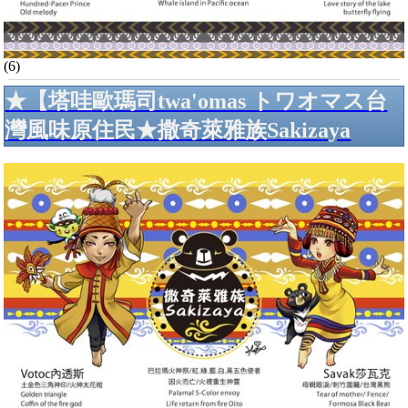
(6)
★【塔哇歐瑪司twa'omas トワオマス台
灣風味原住民★撒奇萊雅族Sakizaya