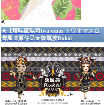
(6)
★【塔哇歐瑪司twa'omas トワオマス台
灣風味原住民★魯凱族Rukai