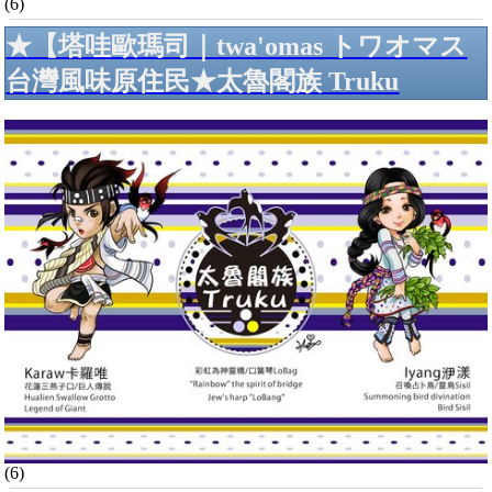
(6)
★【塔哇歐瑪司｜twa'omas トワオマス
台灣風味原住民★太魯閣族 Truku
(6)