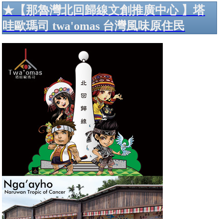
★【那魯灣北回歸線文創推廣中心 】塔
哇歐瑪司 twa'omas 台灣風味原住民