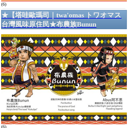
(6)
★【塔哇歐瑪司｜twa'omas トワオマス
台灣風味原住民★布農族Bunun
(6)