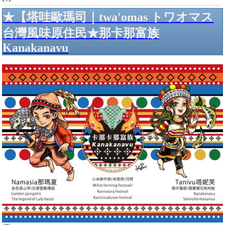
★【塔哇歐瑪司｜twa'omas トワオマス
台灣風味原住民★那卡那富族
Kanakanavu