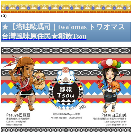
(6)
★【塔哇歐瑪司｜twa'omas トワオマス
台灣風味原住民★鄒族Tsou