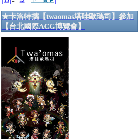
下一頁 ▶️
13
...
22
★卡洛特攜【twaomas塔哇歐瑪司】參加
【台北國際ACG博覽會】