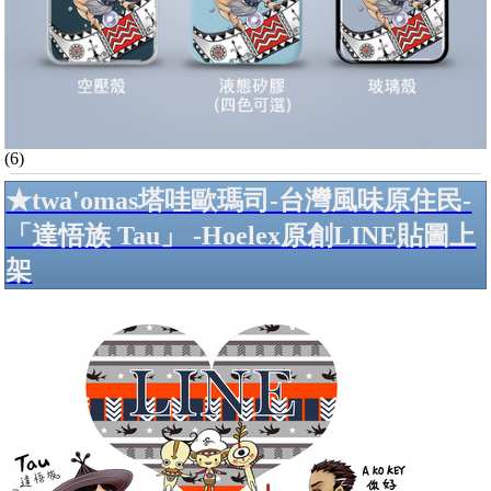
(6)
★twa'omas塔哇歐瑪司-台灣風味原住民-
「達悟族 Tau」 -Hoelex原創LINE貼圖上
架