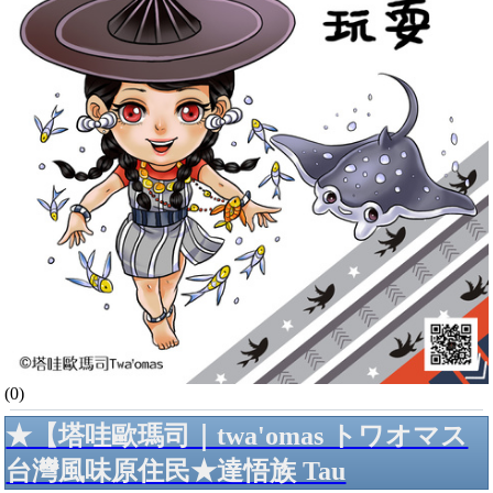
(0)
★【塔哇歐瑪司｜twa'omas トワオマス
台灣風味原住民★達悟族 Tau