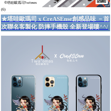
(6)
★塔哇歐瑪司 x CreASEnse創感品味 －首
次聯名客製化 防摔手機殼 全新登場瞜^^/