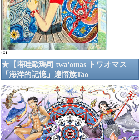
(0)
★【塔哇歐瑪司 twa'omas トワオマス
「海洋的記憶」達悟族Tao