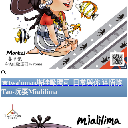
(0)
★twa'omas塔哇歐瑪司-日常與你 達悟族
Tao-玩耍Mialilima