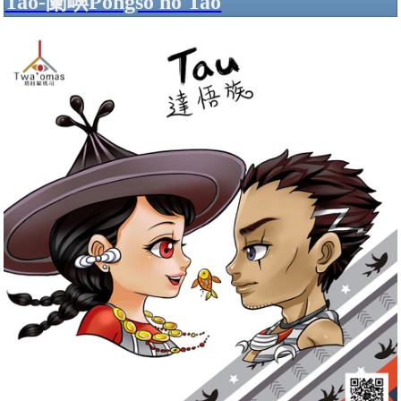
Tao-蘭嶼Pongso no Tao