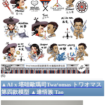
(6)
▲AI x 塔哇歐瑪司Twa‘omas トワオマス
第四款模型 ▲達悟族 Tao