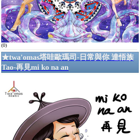
(0)
★twa'omas塔哇歐瑪司-日常與你 達悟族
Tao-再見mi ko na an