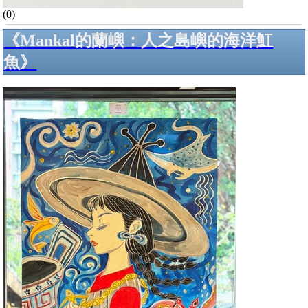
(0)
《Mankal的蘭嶼：人之島嶼的海洋魟
魚》