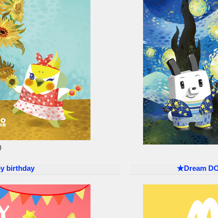
)
birthday
★Dream 