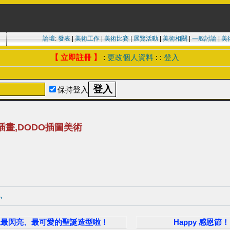
論壇
:
發表
|
美術工作
|
美術比賽
|
展覽活動
|
美術相關
|
一般討論
|
美
【 立即註冊 】
:
更改個人資料
: :
登入
保持登入
O插畫,DODO插圖美術
→
O ZOO換上最閃亮、最可愛的聖誕造型啦！
Happy 感恩節