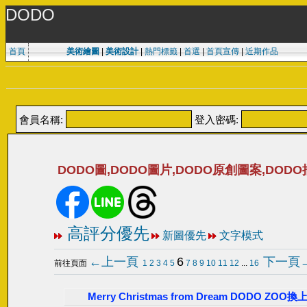
DODO
首頁
美術繪圖
|
美術設計
|
熱門標籤
|
首選
|
首頁宣傳
|
近期作品
會員名稱:
登入密碼:
DODO圖,DODO圖片,DODO原創圖案,DOD
高評分優先
新圖優先
文字模式
←上一頁
6
下一頁
前往頁面
1
2
3
4
5
7
8
9
10
11
12
...
16
Merry Christmas from Dream DOD