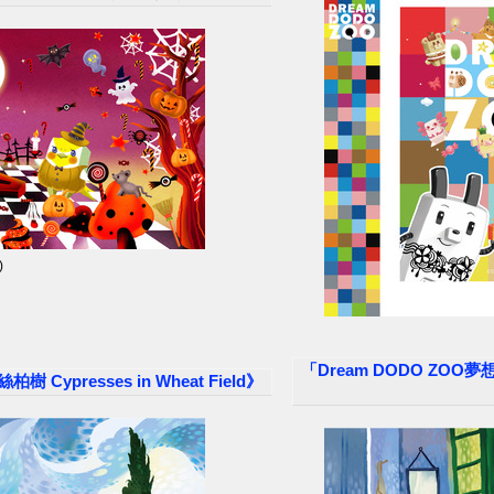
)
「Dream DODO ZOO夢
ypresses in Wheat Field》