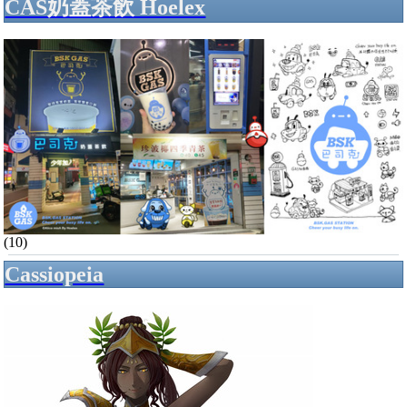
CAS奶蓋茶飲 Hoelex
(10)
Cassiopeia