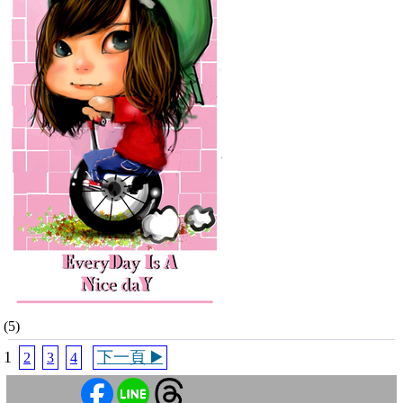
(5)
1
下一頁 ▶️
2
3
4