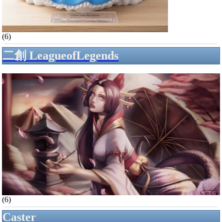
(6)
二創 LeagueofLegends
(6)
Caster