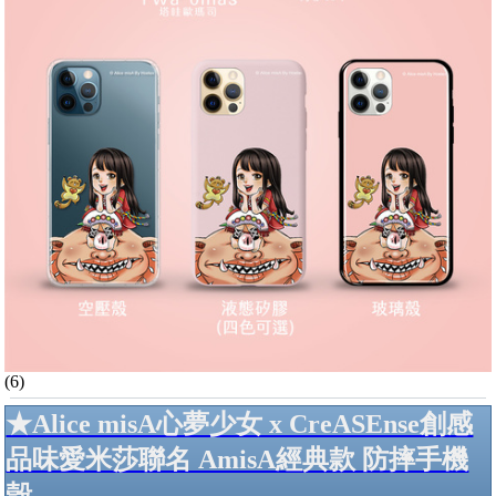
(6)
★Alice misA心夢少女 x CreASEnse創感
品味愛米莎聯名 AmisA經典款 防摔手機
殼