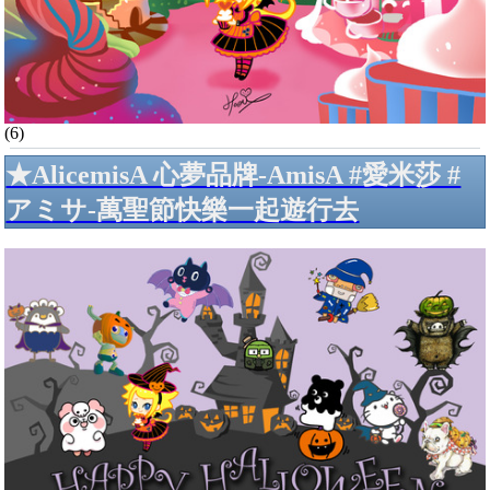
(6)
★AlicemisA 心夢品牌-AmisA #愛米莎 #
アミサ-萬聖節快樂一起遊行去