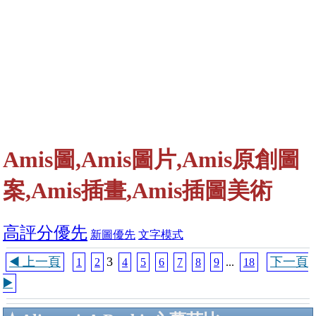
Amis圖,Amis圖片,Amis原創圖
案,Amis插畫,Amis插圖美術
高評分優先
新圖優先
文字模式
◀️ 上一頁
3
下一頁
1
2
4
5
6
7
8
9
...
18
▶️