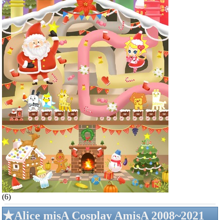
(6)
★Alice misA Cosplay AmisA 2008~2021