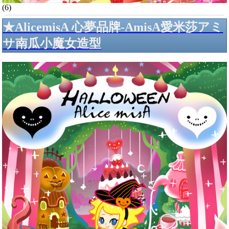
(6)
★AlicemisA 心夢品牌-AmisA愛米莎アミ
サ南瓜小魔女造型