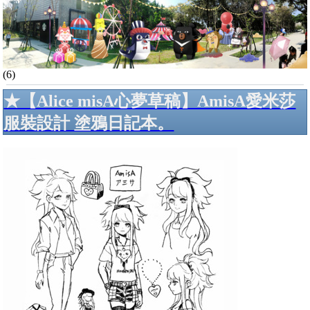
(6)
★【Alice misA心夢草稿】AmisA愛米莎
服裝設計 塗鴉日記本。