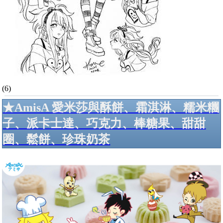
(6)
★AmisA 愛米莎與酥餅、霜淇淋、糯米糰
子、派卡士達、巧克力、棒糖果、甜甜
圈、鬆餅、珍珠奶茶