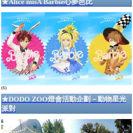
★Alice misA Barbie心夢芭比
(6)
★DODO ZOO燈會活動企劃－動物星光
派對