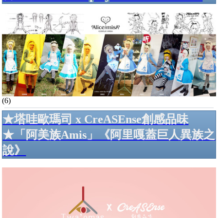
(6)
★塔哇歐瑪司 x CreASEnse創感品味
★「阿美族Amis」《阿里嘎蓋巨人異族之
說》