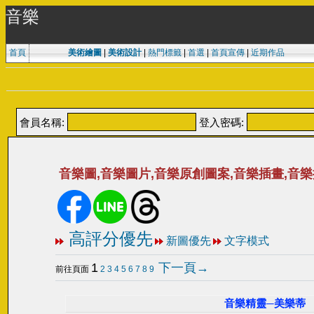
音樂
首頁
美術繪圖
|
美術設計
|
熱門標籤
|
首選
|
首頁宣傳
|
近期作品
會員名稱:
登入密碼:
音樂圖,音樂圖片,音樂原創圖案,音樂插畫,音
高評分優先
新圖優先
文字模式
1
下一頁→
前往頁面
2
3
4
5
6
7
8
9
音樂精靈─美樂蒂