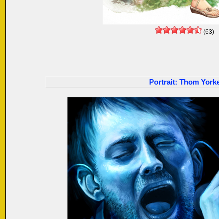
(63)
Portrait: Thom York