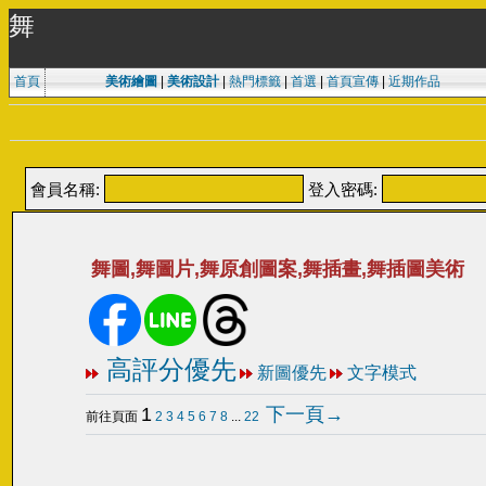
舞
首頁
美術繪圖
|
美術設計
|
熱門標籤
|
首選
|
首頁宣傳
|
近期作品
會員名稱:
登入密碼:
舞圖,舞圖片,舞原創圖案,舞插畫,舞插圖美術
高評分優先
新圖優先
文字模式
1
下一頁→
前往頁面
2
3
4
5
6
7
8
...
22