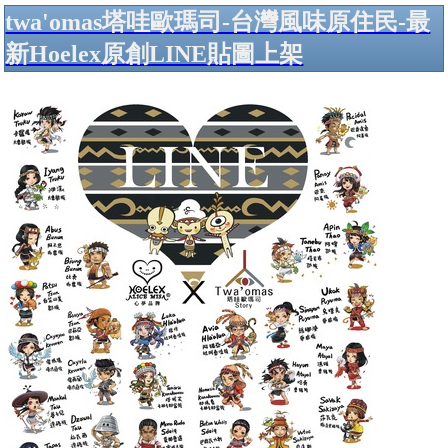
twa'omas塔哇歐瑪司-台灣風味原住民-最
新Hoelex原創LINE貼圖上架