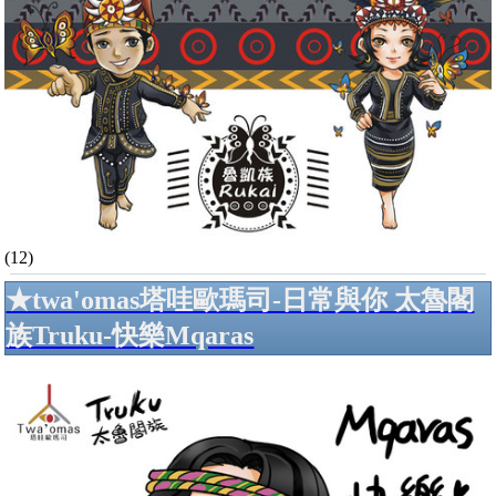
(12)
★twa'omas塔哇歐瑪司-日常與你 太魯閣
族Truku-快樂Mqaras