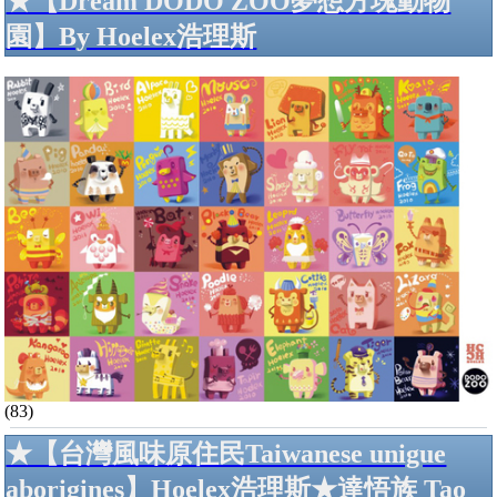
★【Dream DODO ZOO夢想方塊動物
園】By Hoelex浩理斯
(83)
★【台灣風味原住民Taiwanese unigue
aborigines】Hoelex浩理斯★達悟族 Tao