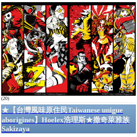
(20)
★【台灣風味原住民Taiwanese unigue
aborigines】Hoelex浩理斯★撒奇萊雅族
Sakizaya