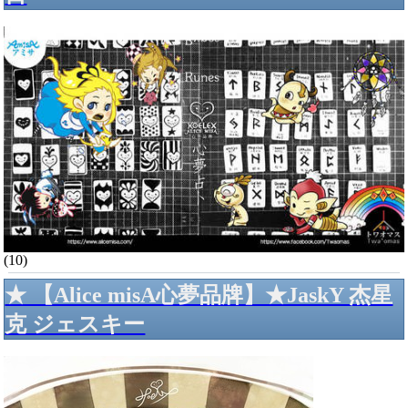
(10)
★ 【Alice misA心夢品牌】★JaskY 杰星
克 ジェスキー