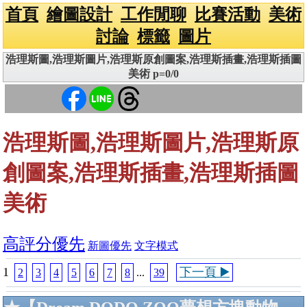
首頁
繪圖設計
工作閒聊
比賽活動
美術
討論
標籤
圖片
浩理斯圖,浩理斯圖片,浩理斯原創圖案,浩理斯插畫,浩理斯插圖
美術 p=0/0
浩理斯圖,浩理斯圖片,浩理斯原
創圖案,浩理斯插畫,浩理斯插圖
美術
高評分優先
新圖優先
文字模式
1
下一頁 ▶️
2
3
4
5
6
7
8
...
39