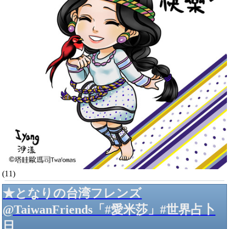
(11)
★となりの台湾フレンズ
@TaiwanFriends「#愛米莎」#世界占卜
日