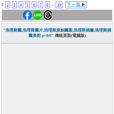
1
下一頁 ▶️
2
3
4
5
6
7
8
...
39
"浩理斯圖,浩理斯圖片,浩理斯原創圖案,浩理斯插畫,浩理斯插
圖美術 p=0/0"
傳統頁面(電腦版)