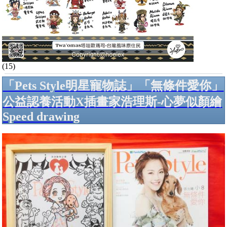
(15)
「Pets Style明星寵物誌」「無條件愛你」
公益認養活動X插畫家浩理斯-心夢似顏繪
Speed drawing