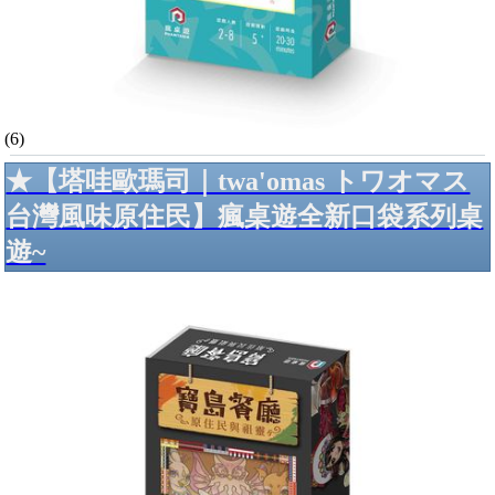
(6)
★【塔哇歐瑪司｜twa'omas トワオマス
台灣風味原住民】瘋桌遊全新口袋系列桌
遊~