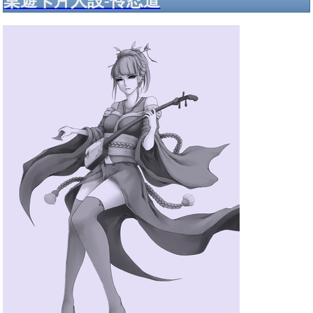
桌遊卡片人設-伶忍道