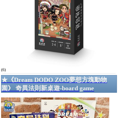
(6)
★《Dream DODO ZOO夢想方塊動物
園》 奇異法則新桌遊-board game