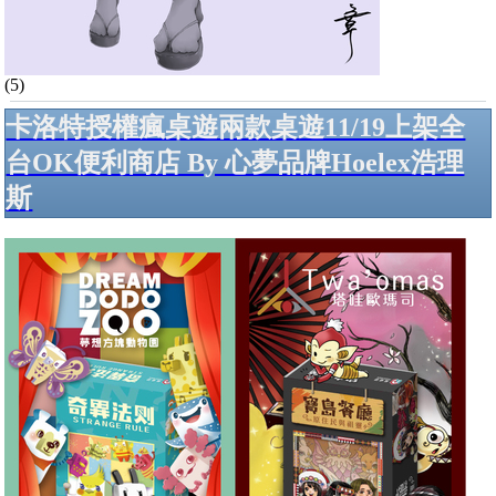
(5)
卡洛特授權瘋桌遊兩款桌遊11/19上架全
台OK便利商店 By 心夢品牌Hoelex浩理
斯