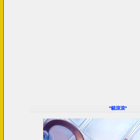
*貓滾滾*