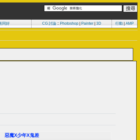
術同好
CG 討論
::
Photoshop
|
Painter
|
3D
行動
|
AMP
惡魔X少年X鬼差