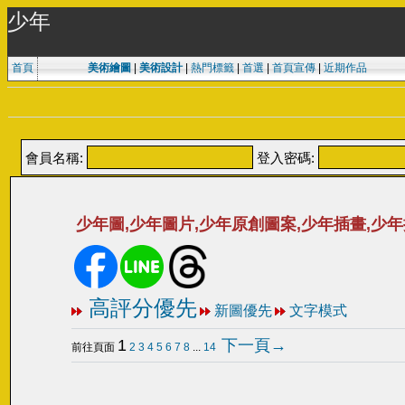
少年
首頁
美術繪圖
|
美術設計
|
熱門標籤
|
首選
|
首頁宣傳
|
近期作品
會員名稱:
登入密碼:
少年圖,少年圖片,少年原創圖案,少年插畫,少
高評分優先
新圖優先
文字模式
1
下一頁→
前往頁面
2
3
4
5
6
7
8
...
14