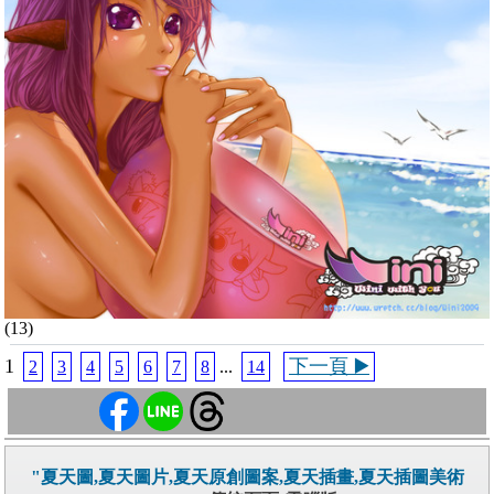
(13)
1
下一頁 ▶️
2
3
4
5
6
7
8
...
14
"夏天圖,夏天圖片,夏天原創圖案,夏天插畫,夏天插圖美術