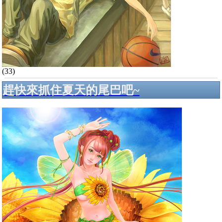
(33)
趕快來抓住夏天的尾巴吧~