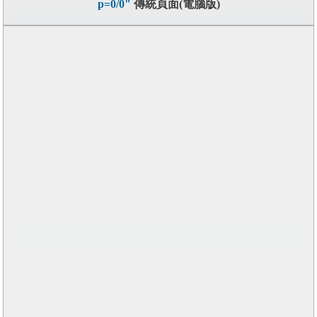
p=0/0"
傳統頁面(電腦版)